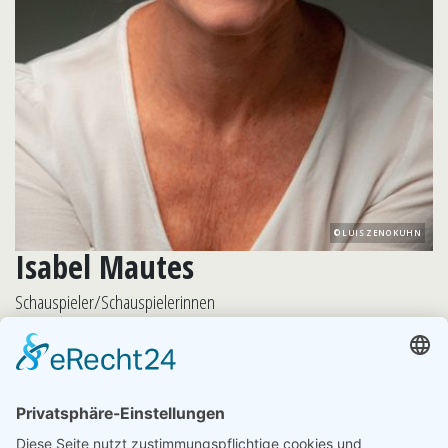
LUIS ZENO KUHN
Isabel Mautes
Schauspieler/Schauspielerinnen
Isabel Mautes absolvierte zunächst eine Tanzlehrerausbildung
in Augsburg und besuchte anschließend die Musical-Schule von
Peter Weck am Theater an der Wien. Nach ihrer
Bühnenreifeprüfung und einigen Stückverträgen folgte ein
mehrjähriges Festengagement am Südostbayerischen
Städtetheater in Landshut. Dort spielte sie nicht nur große