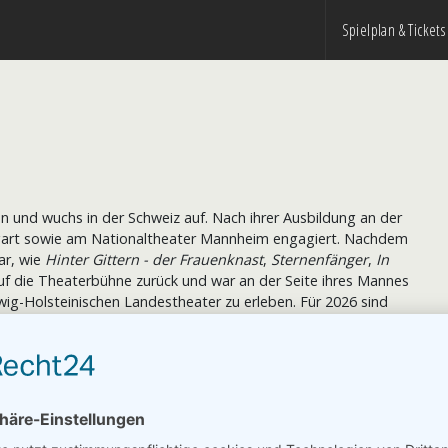
Spielplan & Tickets
 und wuchs in der Schweiz auf. Nach ihrer Ausbildung an der
tgart sowie am Nationaltheater Mannheim engagiert. Nachdem
ar, wie
Hinter
Gittern - der Frauenknast
,
Sternenfänger
,
In
auf die Theaterbühne zurück und war an der Seite ihres Mannes
ig-Holsteinischen Landestheater zu erleben. Für 2026 sind
icht ganz anständige Geschichte,
auf dem