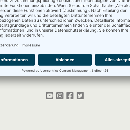
g und dem Babelsberger Filmorchester durch Deutschland. Seit
n. Sie spielte u. a. am Düsseldorfer Theater an der Kö, am
ntra-Kreis-Theater Bonn, an der Comödie Dresden, der
ater am Kurfürstendamm und wirkte in unterschiedlichen
u
oder der französischen Komödie
Trennung für Feiglinge
mit.
hrere Spielzeiten hinweg an der Seite von Ralf Bauer in
Gut
ess-Komödie
Aufguss
zu erleben. Im Fernsehen war sie zuletzt
zu sehen.