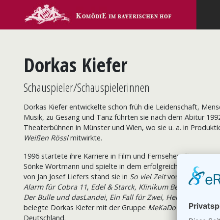
Dorkas Kiefer
Schauspieler/Schauspielerinnen
Dorkas Kiefer entwickelte schon früh die Leidenschaft, Mens
Musik, zu Gesang und Tanz führten sie nach dem Abitur 199
Theaterbühnen in Münster und Wien, wo sie u. a. in Produk
Weißen Rössl
mitwirkte.
1996 startete ihre Karriere in Film und Fernsehen. Sie war u. 
Sönke Wortmann und spielte in dem erfolgreichen Kinofilm
A
von Jan Josef Liefers stand sie in
So viel Zeit
vor der Kamera. 
Alarm für Cobra 11
,
Edel & Starck,
Klinikum Berlin Mitte
,
S
Der Bulle und das
Landei
,
Ein Fall für Zwei
,
Heldt
oder in de
belegte Dorkas Kiefer mit der Gruppe
MeKaDo
in Dublin bei
Deutschland.