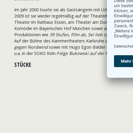
Im Jahr 2000 tourte sie als Gastsängerin mit Udo Lindenber
2009 ist sie wieder regelmäßig auf der Theaterbühne zu sehe
Theater im Rathaus Essen, am Theater am Dom Köln, am Co
Komödie im Bayerischen Hof München sowie am Berliner The
Produktionen wie
39 Stufen
,
Film ab
,
Sei lieb zu meiner Fra
Auf der Bühne des Kammertheaters Karlsruhe war sie über me
gegen Nordwind
sowie mit Hugo Egon Balder in der Welln
u.a. in der SOKO Köln-Folge
Bukowski auf der Flucht
im ZDF 
STÜCKE