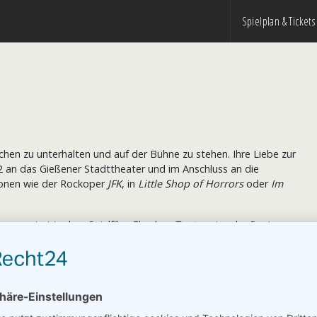
Spielplan & Tickets
chen zu unterhalten und auf der Bühne zu stehen. Ihre Liebe zur
2 an das Gießener Stadttheater und im Anschluss an die
tionen wie der Rockoper
JFK
, in
Little Shop of Horrors
oder
Im
a. engagiert in dem Spielfilm
Charleys Tante
unter der Regie von
imée und Jaguar
sowie die Kriemhild in
Siegfried
. An der Seite
Außerdem wirkte Dorkas Kiefer in zahlreichen Serien mit: z. B. in
OKO Leipzig
,
SOKO Wismar
,
SOKO Stuttgart
,
Der Staatsanwalt
,
r beliebten Folge
In dieser Nacht
aus der Reihe
Stubbe
. 1994
m internationalen Grand Prix de la Chanson den 3. Platz für