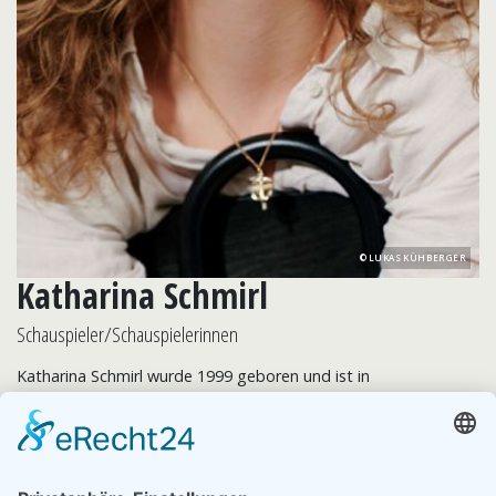
LUKAS KÜHBERGER
Katharina Schmirl
Schauspieler/Schauspielerinnen
Katharina Schmirl wurde 1999 geboren und ist in
Niederösterreich aufgewachsen. Nach einem abgebrochenen
Studium der Theaterwissenschaften begann sie 2019 ihr
Schauspielstudium an der Elfriede Ott Akademie in Wien, das
sie im Juni 2022 abschloss. Bereits während ihrer Ausbildung
spielte sie auf Theaterfestivals, sowie an verschiedenen