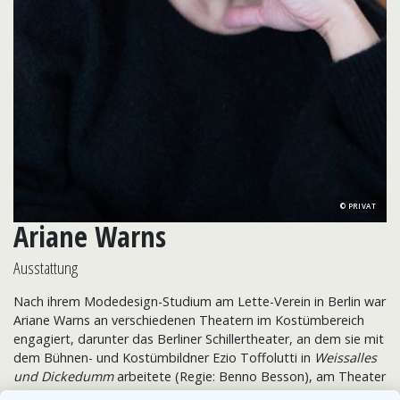
PRIVAT
Ariane Warns
Ausstattung
Nach ihrem Modedesign-Studium am Lette-Verein in Berlin war
Ariane Warns an verschiedenen Theatern im Kostümbereich
engagiert, darunter das Berliner Schillertheater, an dem sie mit
dem Bühnen- und Kostümbildner Ezio Toffolutti in
Weissalles
und Dickedumm
arbeitete (Regie: Benno Besson), am Theater
des Westens (
Vom Geist der Weihnacht
, Regie: Jürgen