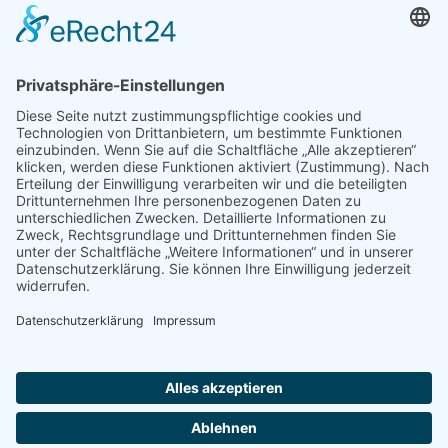
Schwalbe), am Theater am Kurfürstendamm und am
Renaissance-Theater Berlin (
Der Vater, Präsidentensuite, Der
Sohn, Noch einen Augenblick, Die zwei Päpste, Happy End
).
Ariane Warns war zudem auch einige Jahre als freischaffende
Designerin in der Modebranche sowie im Luxus-Strickbereich
tätig.
Stand: Juni 2022
STÜCKE