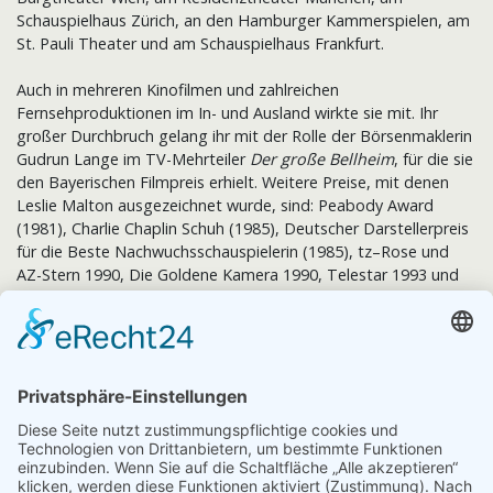
Schauspielhaus Zürich, an den Hamburger Kammerspielen, am
St. Pauli Theater und am Schauspielhaus Frankfurt.
Auch in mehreren Kinofilmen und zahlreichen
Fernsehproduktionen im In- und Ausland wirkte sie mit. Ihr
großer Durchbruch gelang ihr mit der Rolle der Börsenmaklerin
Gudrun Lange im TV-Mehrteiler
Der große Bellheim
, für die sie
den Bayerischen Filmpreis erhielt. Weitere Preise, mit denen
Leslie Malton ausgezeichnet wurde, sind: Peabody Award
(1981), Charlie Chaplin Schuh (1985), Deutscher Darstellerpreis
für die Beste Nachwuchsschauspielerin (1985), tz–Rose und
AZ-Stern 1990, Die Goldene Kamera 1990, Telestar 1993 und
der Publikumspreis des Mannheimer Filmfests 2006 für den
Kinofilm
Neun Szenen
. Für ihre herausragende Leistung als
Darstellerin wurde sie 2013 für die Rolle der Dorine in
Tartuffe
am Ernst-Deutsch-Theater in Hamburg mit dem Rolf-Mares-
Preis ausgezeichnet.
Leslie Malton ist Botschafterin der Elternhilfe für Kinder mit
RETT-Syndrom. Im Oktober 2015 erschien ihr Buch
Brief an
meine Schwester
, geschrieben zusammen mit Roswitha