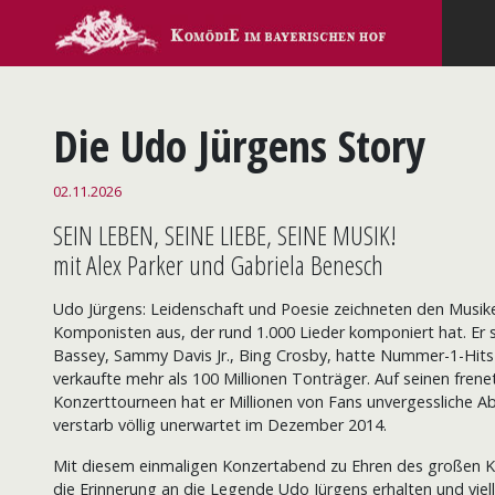
Die Udo Jürgens Story
02.11.2026
SEIN LEBEN, SEINE LIEBE, SEINE MUSIK!
mit Alex Parker und Gabriela Benesch
Udo Jürgens: Leidenschaft und Poesie zeichneten den Musike
Komponisten aus, der rund 1.000 Lieder komponiert hat. Er sc
Bassey, Sammy Davis Jr., Bing Crosby, hatte Nummer-1-Hits 
verkaufte mehr als 100 Millionen Tonträger. Auf seinen frene
Konzerttourneen hat er Millionen von Fans unvergessliche A
verstarb völlig unerwartet im Dezember 2014.
Mit diesem einmaligen Konzertabend zu Ehren des großen Kü
die Erinnerung an die Legende Udo Jürgens erhalten und vie