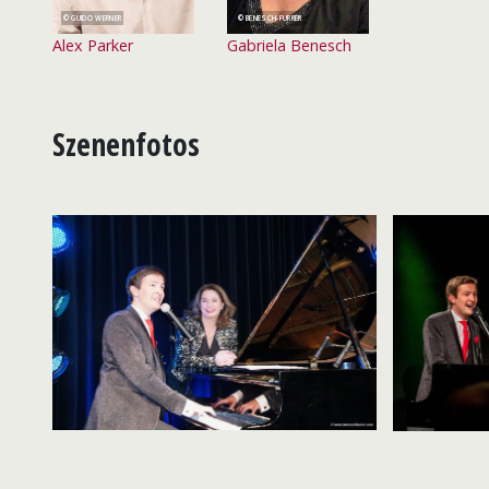
GUIDO WERNER
BENESCH-FURRER
Alex Parker
Gabriela Benesch
Szenenfotos