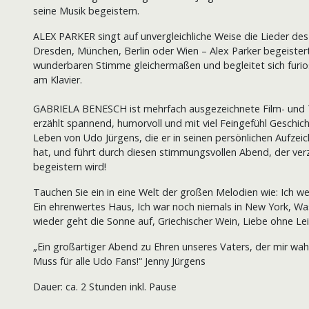
seine Musik begeistern.
ALEX PARKER singt auf unvergleichliche Weise die Lieder de
Dresden, München, Berlin oder Wien – Alex Parker begeistert 
wunderbaren Stimme gleichermaßen und begleitet sich furio
am Klavier.
GABRIELA BENESCH ist mehrfach ausgezeichnete Film- und T
erzählt spannend, humorvoll und mit viel Feingefühl Geschic
Leben von Udo Jürgens, die er in seinen persönlichen Aufze
hat, und führt durch diesen stimmungsvollen Abend, der ve
begeistern wird!
Tauchen Sie ein in eine Welt der großen Melodien wie: Ich wei
Ein ehrenwertes Haus, Ich war noch niemals in New York, Was
wieder geht die Sonne auf, Griechischer Wein, Liebe ohne Lei
„Ein großartiger Abend zu Ehren unseres Vaters, der mir wahn
Muss für alle Udo Fans!“ Jenny Jürgens
Dauer: ca. 2 Stunden inkl. Pause